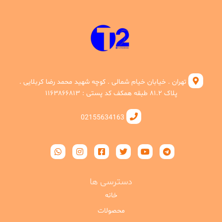
تهران . خیابان خیام شمالی . کوچه شهید محمد رضا کربلایی .
پلاک ۸۱.۲ طبقه همکف کد پستی : ۱۱۶۳۸۶۶۸۱۳
02155634163
دسترسی ها
خانه
محصولات