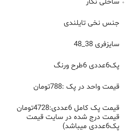
ساحلی نگار
جنس نخی تایلندی
سایزفری 38_48
پک6عددی 6طرح ورنگ
قیمت واحد در پک :788تومان
قیمت پک کامل 6عددی:4728تومان
قیمت درج شده در سایت قیمت
پک6عددی میباشد)