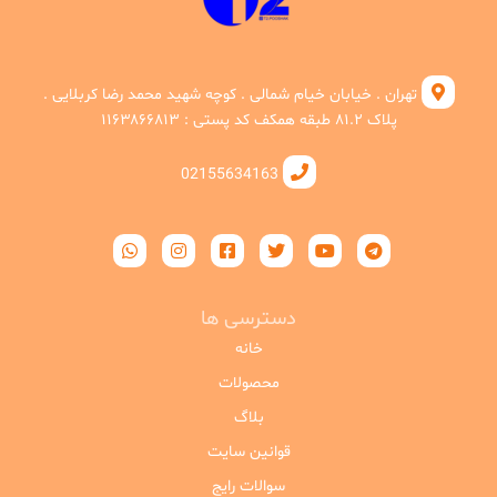
تهران . خیابان خیام شمالی . کوچه شهید محمد رضا کربلایی .
پلاک ۸۱.۲ طبقه همکف کد پستی : ۱۱۶۳۸۶۶۸۱۳
02155634163
دسترسی ها
خانه
محصولات
بلاگ
قوانین سایت
سوالات رایج