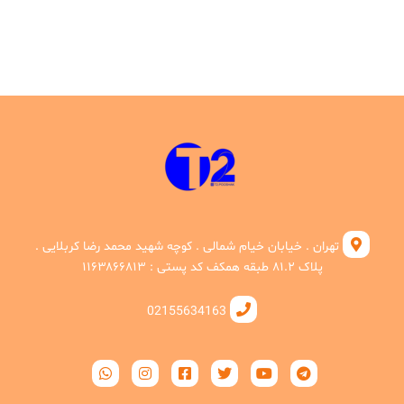
تهران . خیابان خیام شمالی . کوچه شهید محمد رضا کربلایی .
پلاک ۸۱.۲ طبقه همکف کد پستی : ۱۱۶۳۸۶۶۸۱۳
02155634163