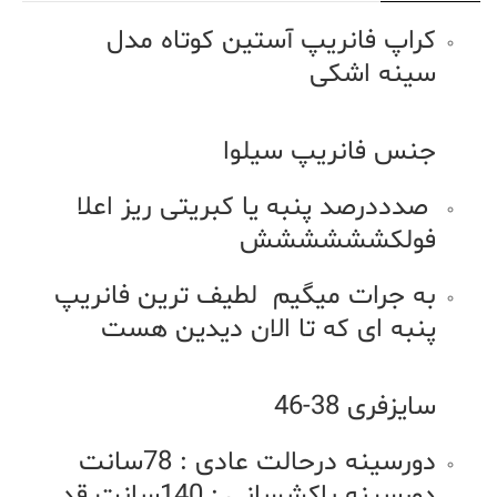
کراپ فانریپ آستین کوتاه مدل
سینه اشکی
جنس فانریپ سیلوا
صدددرصد پنبه یا کبریتی ریز اعلا
فولکشششششش
به جرات میگیم لطیف ترین فانریپ
پنبه ای که تا الان دیدین هست
سایزفری 38-46
دورسینه درحالت عادی : 78سانت
دورسینه باکشسانی : 140سانت قد