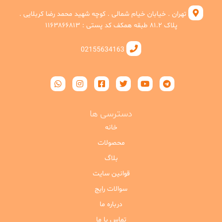
تهران . خیابان خیام شمالی . کوچه شهید محمد رضا کربلایی .
پلاک ۸۱.۲ طبقه همکف کد پستی : ۱۱۶۳۸۶۶۸۱۳
02155634163
دسترسی ها
خانه
محصولات
بلاگ
قوانین سایت
سوالات رایج
درباره ما
تماس با ما