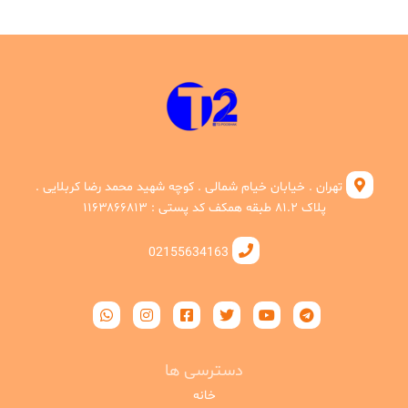
تهران . خیابان خیام شمالی . کوچه شهید محمد رضا کربلایی .
پلاک ۸۱.۲ طبقه همکف کد پستی : ۱۱۶۳۸۶۶۸۱۳
02155634163
دسترسی ها
خانه