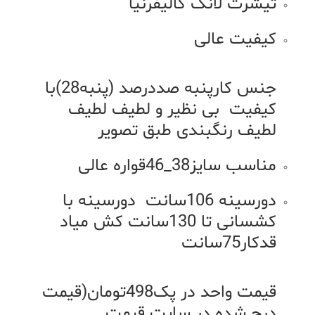
تیشرت لانگ کالیفرنیا
کیفیت عالی
جنس کارپنبه صددرصد (پنبه28)با
کیفیت بی نظیر و لطیف لطیف
لطیف رنگبندی طبق تصویر
مناسب سایز38_46قواره عالی
دورسینه 106سانت دورسینه با
کشسانی تا 130سانت کش میاد
قدکار75سانت
قیمت واحد در پک498تومان(قیمت
درج شده در سایت قیمت