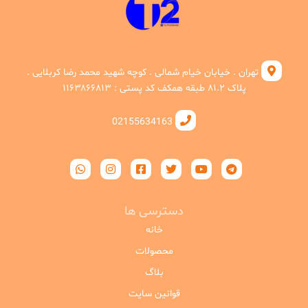
تهران . خیابان خیام شمالی . کوچه شهید محمد رضا کربلایی .
پلاک ۸۱.۲ طبقه همکف کد پستی : ۱۱۶۳۸۶۶۸۱۳
02155634163
دسترسی ها
خانه
محصولات
بلاگ
قوانین سایت