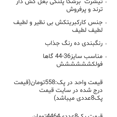
تیشرت برشکا پلنگی بغل کش دار
ترند و پرفروش
جنس کارکبریتکش بی نظیر و لطیف
لطیف لطیف
رنگبندی ده رنگ جذاب
مناسب سایز36-44 گاها
فولکشششششش
قیمت واحد در پک:558تومان(قیمت
درج شده در سایت قیمت
پک8عددی میباشد)
قیمت پک8عددی4464تومان