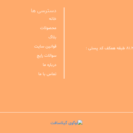
دسترسی ها
خانه
محصولات
بلاگ
قوانین سایت
تهران . خیابان خیام شمالی . کوچه شهید محمد رضا کربلایی . پلاک ۸۱.۲ طبقه همکف کد پستی :
سوالات رایج
درباره ما
تماس با ما