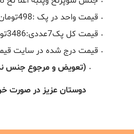
جنس سوپرنخ وپنبه اعلا نخ 28
قیمت واحد در پک :498تومان
قیمت کل پک7عددی:3486تومان
قیمت درج شده در سایت قیمت پک7عددی 
(تعویض و مرجوع جنس ندا
دوستان عزیز در صورت خرید