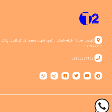
۱۱۶۳۸۶۶۸۱۳
02155634163