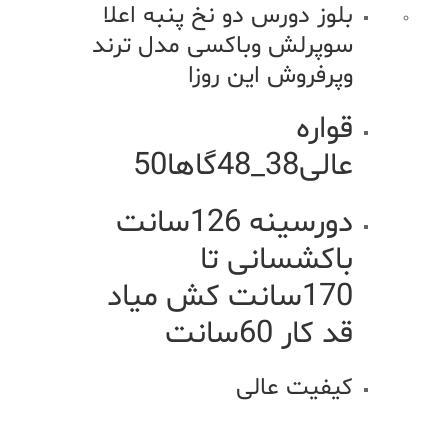
بلوز دورس دو نخ پنبه اعلا
سوپرلش وباکسی مدل ترند
وپرفروش این روزا
قواره
عالی38_48گاها50
دورسینه 126سانت
باکشسانی تا
170سانت کش میاد
قد کار 60سانت
کیفیت عالی